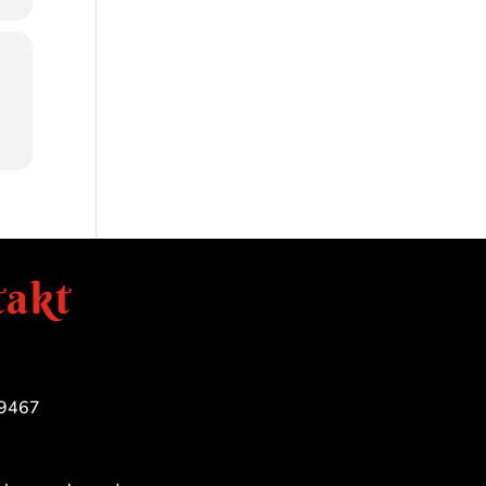
akt
9467