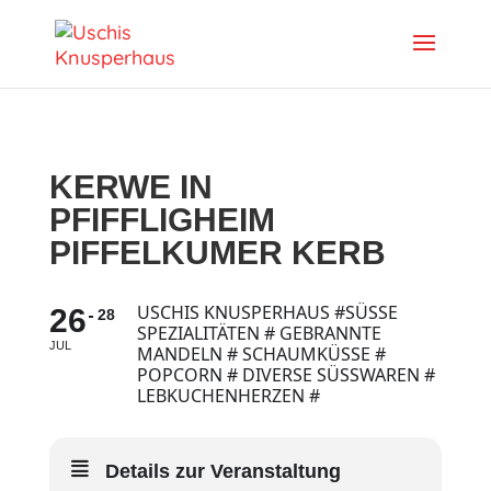
KERWE IN
PFIFFLIGHEIM
PIFFELKUMER KERB
USCHIS KNUSPERHAUS #SÜSSE S
26
28
PEZIALITÄTEN # GEBRANNTE M
JUL
ANDELN # SCHAUMKÜSSE # P
OPCORN # DIVERSE SÜSSWAREN # L
EBKUCHENHERZEN #
Details zur Veranstaltung