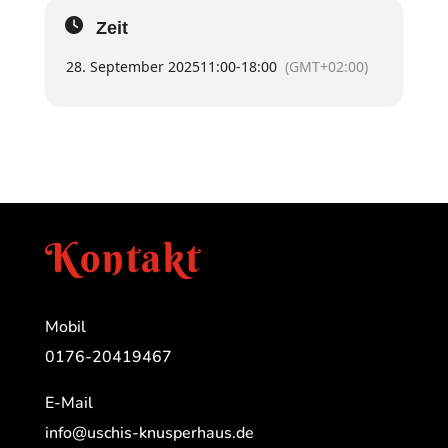
Zeit
28. September 2025
11:00
-
18:00
(GMT+02:00)
Kontakt
Mobil
0176-20419467
E-Mail
info@uschis-knusperhaus.de