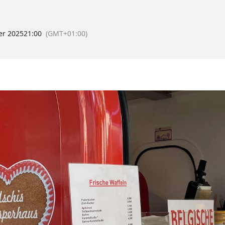
er 2025
21:00
(GMT+01:00)
Kont
Mobil
0176-2041
E-Mail
info@uschis