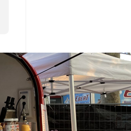
akt
9467
-knusperhaus.de